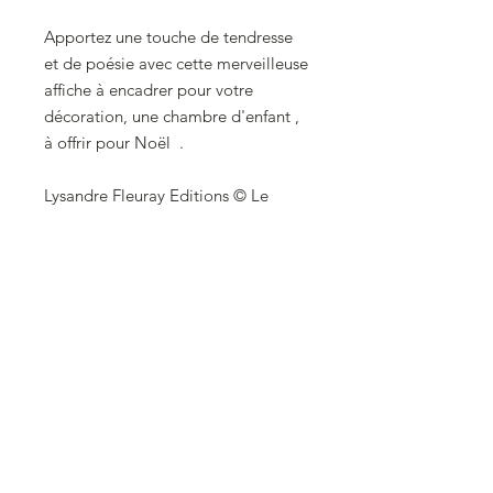
Apportez une touche de tendresse
et de poésie avec cette merveilleuse
affiche à encadrer pour votre
décoration, une chambre d'enfant ,
à offrir pour Noël .
Lysandre Fleuray Editions © Le
monde de Fleur et Velours ©
Détails Produit -
Affiche format 21x21 cm , illustration
exclusive du monde de Fleur et
Velours .
. Illustration imprimée qualité
supérieure
. Texture papier aquarelle haut de