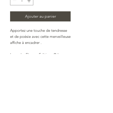
Ajouter au panier
Apportez une touche de tendresse
et de poésie avec cette merveilleuse
affiche à encadrer .
Lysandre Fleuray Editions © Le
monde de Fleur et Velours ©
Détails Produit -
Affiche d'une illustration exclusive du
monde de Fleur et Velours réalisée
aux crayons et à l'aquarelle .
Petit bonheur dans le jardin du
Cottage de Fleur au Printemps !