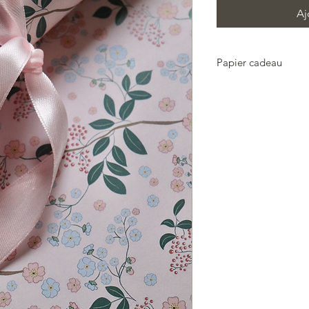
Aj
Papier cadeau
Papier cadeau floral
haute qualité 80 g.
Rouleau de 3 feuilles
Impression florale is
Fleur et Velours -
Impression haut de 
rouleau est livré avec