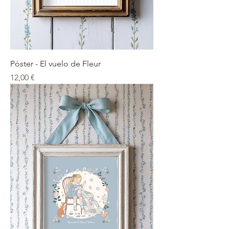
Póster - El vuelo de Fleur
Precio
12,00 €