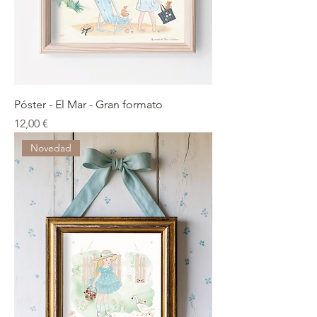
Póster - El Mar - Gran formato
Precio
12,00 €
Novedad