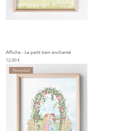
Affiche - Le petit train enchanté
Precio
12,00 €
Novedad