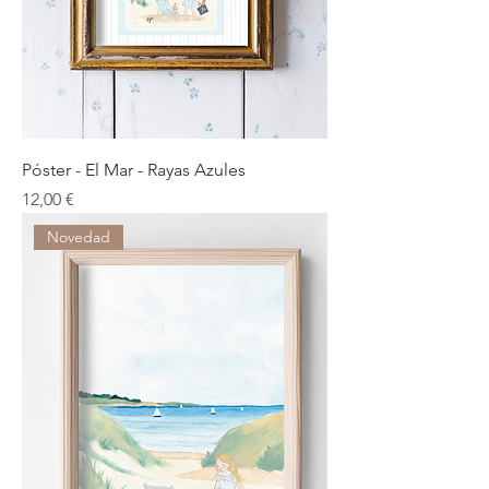
Póster - El Mar - Rayas Azules
Precio
12,00 €
Novedad